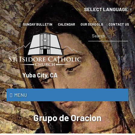
Skip
SELECT LANGUAGE
▼
to
main
content
SUNDAY BULLETIN
CALENDAR
OUR SCHOOLS
CONTACT US
Search
*
St.
Yuba City, CA
Isidore
Catholic
MENU
Church
Grupo de Oracion